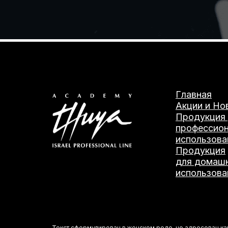
Главная
Акции и Но
Продукция
профессион
использова
Продукция
для домаш
использова
Текст сформулирован в женском роде, но адресован как