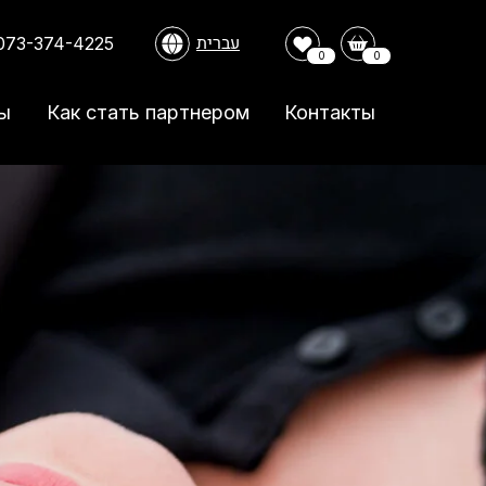
עברית
073-374-4225
0
0
ы
Как стать партнером
Контакты