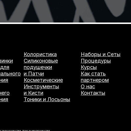
Колористика
Наборы и Сеты
винки
Силиконовые
Процедуры
 для
подушечки
Курсы
ального
и Патчи
Как стать
ния
Косметические
партнером
Инструменты
О нас
него
и Кисти
Контакты
ния
Тоники и Лосьоны
 женщинам, так и мужчинам.