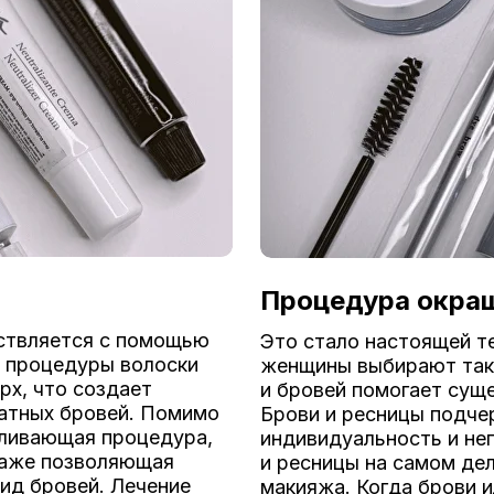
Процедура окраш
ствляется с помощью
Это стало настоящей т
я процедуры волоски
женщины выбирают так
рх, что создает
и бровей помогает сущ
атных бровей. Помимо
Брови и ресницы подче
вливающая процедура,
индивидуальность и не
даже позволяющая
и ресницы на самом де
ид бровей. Лечение
макияжа. Когда брови и