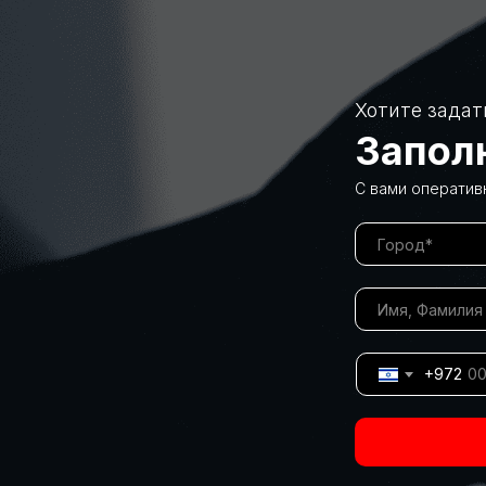
Хотите задат
Запол
С вами оператив
+972