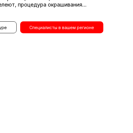
елеют, процедура окрашивания...
уре
Специалисты в вашем регионе