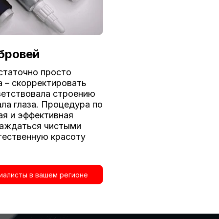
бровей
статочно просто
а – скорректировать
тветствовала строению
ала глаза. Процедура по
ая и эффективная
лаждаться чистыми
тественную красоту
иалисты в вашем регионе