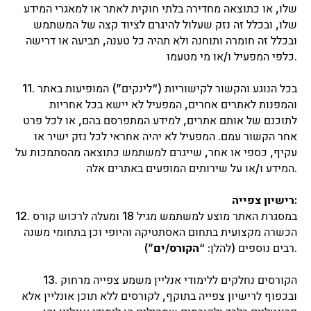
שלו, או כתוצאה מחדירה בלתי חוקית לאתר או למאגרי המידע
שלו, ובכלל זה נזק שעלול להיגרם לציוד קצה של המשתמש
ובכלל זה חומרה ותוחנה ולא תהיה כל טענה, תביעה או דרישה
כלפי המפעיל ו/או מי מטעמו.
11. בכל הנוגע והקשור לקישוריות (“לינקים”) המופיעות באתר
והמפנות לאתרים אחרים, המפעיל לא יישא בכל אחריות
לתוכנם של אותם אתרים, למידע המתפרסם בהם, או לכל פרט
אחר הקשור עמם. המפעיל לא יהיה אחראי לכל נזק ישיר או
עקיף, כספי או אחר, שייגרם למשתמש כתוצאה מהסתמכות על
המידע ו/או על שירותים המופעים באתרים אלה.
רישיון צפייה:
12. במסגרת האתר מוצע למשתמש מגיל 18 ומעלה לרכוש קורס
הכשרה מקצועית בתחום האסתטיקה והיופי וכן בתחומי משנה
”).
רבים נוספים (להלן: “
הקורס/ים
13. הקורסים נחלקים ללימודי אנליין משמע צפייה מרחוק
ובכפוף לרישיון צפייה בתוקף, לקורסים ללא תוכן אונליין אלא