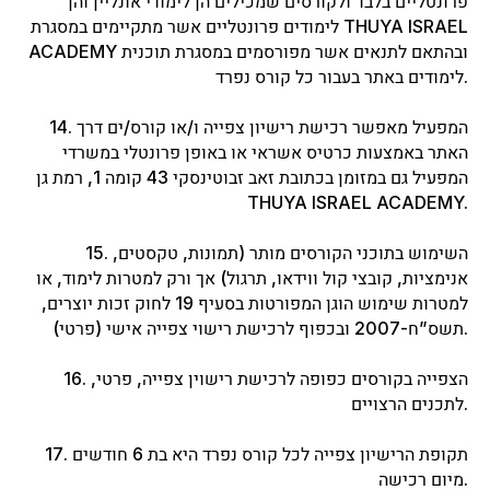
פרונטליים בלבד ולקורסים שמכילים הן לימודי אונליין והן
לימודים פרונטליים אשר מתקיימים במסגרת THUYA ISRAEL
ACADEMY ובהתאם לתנאים אשר מפורסמים במסגרת תוכנית
לימודים באתר בעבור כל קורס נפרד.
14. המפעיל מאפשר רכישת רישיון צפייה ו/או קורס/ים דרך
האתר באמצעות כרטיס אשראי או באופן פרונטלי במשרדי
המפעיל גם במזומן בכתובת זאב זבוטינסקי 43 קומה 1, רמת גן
THUYA ISRAEL ACADEMY.
15. השימוש בתוכני הקורסים מותר (תמונות, טקסטים,
אנימציות, קובצי קול ווידאו, תרגול) אך ורק למטרות לימוד, או
למטרות שימוש הוגן המפורטות בסעיף 19 לחוק זכות יוצרים,
תשס”ח-2007 ובכפוף לרכישת רישוי צפייה אישי (פרטי).
16. הצפייה בקורסים כפופה לרכישת רישוין צפייה, פרטי,
לתכנים הרצויים.
17. תקופת הרישיון צפייה לכל קורס נפרד היא בת 6 חודשים
מיום רכישה.