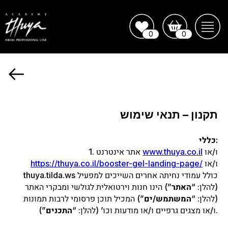
0
0
עברית
Главная
Акции и Новинки
תקנון – תנאי שימוש
Продукция для
профессионального
использования
כללי:
Продукция для
ו/או
www.thuya.co.il
1. אתר אינטרנט
домашнего
ו/או
https://thuya.co.il/booster-gel-landing-page/
использования
thuya.tilda.ws כולל עמודי נחיתה אחרים השייכים למפעיל
Колористика
(להלן: “
האתר
”) הינו חנות וירטואלית לגולשי ומבקרי האתר
Тоники и Лосьоны
Силиконовые подушечки
(להלן: “
המשתמש/ים
”) המכיל תוכן פרסומי לרבות תמונות
и Патчи
”).
ו/או מצגים גרפיים ו/או מודעות וכו’ (להלן: “
התכנים
Kосметическиe
инструменты и Кисти