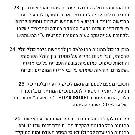
23. על המשתמש חלה החובה במעמד ההזמנה והתשלום בגין
המוצרים לוודא כי כל הפרטים אשר מוסר/ת למפעיל בעת
הרכישה נכונים שכן ישא המשתמש בעלויות נוספות לרבות
תשלום דמי משלוח בפעם הנוספת במידה והמוצרים ישלחו
לכתובת שגויה עקב טעות במסירת הפרטים ע”י המשתמש.
24. מובן כי כול תמונות המוצר/ים הן להמחשה בלבד כולל מלל
פרסומי, מכל מקום במידה של סטירה בין המלל הפרסומי
והוראות שימוש כמופעיות בשפה העברית על גבי אריזת
המוצרים, הוראות שימוש על גבי אריזת המוצרים גוברות.
25. חשוב- מפעם לפעם ובהתאם לשיקול דעתו בלעדי של
המפעיל, יעניק המפעיל למשתמשים המחזיקים ב"תעודה
מקצועית" מטעם חב' THUYA ISRAEL בלבד, הנחה מיוחדת
של עד 20% משוויי ההזמנה.
26. על מנת לקבל הנחה מיוחדת זו, על משתמש בעת אישור
ההזמנה בסל הקניות להקליד מס' תעודת זהות שלו בשורת
ההנחות המיועדת לכך ולוודא כי מספר תעודת זהות המוקלד