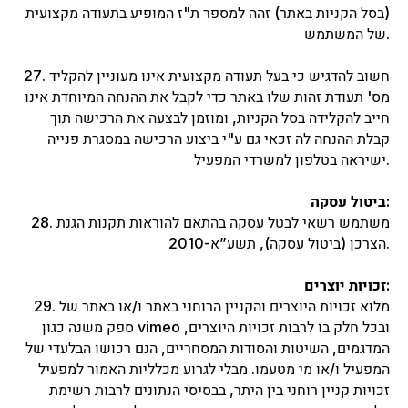
(בסל הקניות באתר) זהה למספר ת"ז המופיע בתעודה מקצועית
של המשתמש.
27. חשוב להדגיש כי בעל תעודה מקצועית אינו מעוניין להקליד
מס' תעודת זהות שלו באתר כדי לקבל את ההנחה המיוחדת אינו
חייב להקלידה בסל הקניות, ומוזמן לבצעה את הרכישה תוך
קבלת ההנחה לה זכאי גם ע"י ביצוע הרכישה במסגרת פנייה
ישיראה בטלפון למשרדי המפעיל.
ביטול עסקה:
28. משתמש רשאי לבטל עסקה בהתאם להוראות תקנות הגנת
הצרכן (ביטול עסקה), תשע”א-2010.
זכויות יוצרים:
29. מלוא זכויות היוצרים והקניין הרוחני באתר ו/או באתר של
ספק משנה כגון vimeo ובכל חלק בו לרבות זכויות היוצרים,
המדגמים, השיטות והסודות המסחריים, הנם רכושו הבלעדי של
המפעיל ו/או מי מטעמו. מבלי לגרוע מכלליות האמור למפעיל
זכויות קניין רוחני בין היתר, בבסיסי הנתונים לרבות רשימת