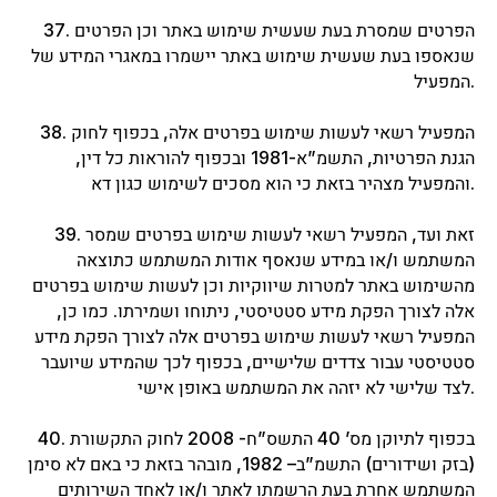
37. הפרטים שמסרת בעת שעשית שימוש באתר וכן הפרטים
שנאספו בעת שעשית שימוש באתר יישמרו במאגרי המידע של
המפעיל.
38. המפעיל רשאי לעשות שימוש בפרטים אלה, בכפוף לחוק
הגנת הפרטיות, התשמ”א-1981 ובכפוף להוראות כל דין,
והמפעיל מצהיר בזאת כי הוא מסכים לשימוש כגון דא.
39. זאת ועד, המפעיל רשאי לעשות שימוש בפרטים שמסר
המשתמש ו/או במידע שנאסף אודות המשתמש כתוצאה
מהשימוש באתר למטרות שיווקיות וכן לעשות שימוש בפרטים
073-374-
אלה לצורך הפקת מידע סטטיסטי, ניתוחו ושמירתו. כמו כן,
4225
המפעיל רשאי לעשות שימוש בפרטים אלה לצורך הפקת מידע
סטטיסטי עבור צדדים שלישיים, בכפוף לכך שהמידע שיועבר
Главная
Акции и Новинки
לצד שלישי לא יזהה את המשתמש באופן אישי.
Продукция для профессионального
использования
40. בכפוף לתיוקן מס’ 40 התשס”ח- 2008 לחוק התקשורת
Продукция для домашнего использования
Колористика
(בזק ושידורים) התשמ”ב– 1982, מובהר בזאת כי באם לא סימן
Силиконовые подушечки и Патчи
המשתמש אחרת בעת הרשמתו לאתר ו/או לאחד השירותים
Косметические Инструменты и Кисти