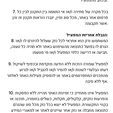
ובכתב מהמפעיל.
7. בכל מקרה של סתירה ו/או אי התאמה בין התקנון לבין כל
פרסום אחר באתר, מכל סוג ומין, יגברו הוראות תקנון זה והן
אשר תקבענה.
הגבלת אחריות המפעיל:
8. המשתמש ורק הוא אחראי לכל נזק שעלול להיגרם לו ו/או
הגרם לו בפועל כתוצאה מהשימוש באתר ולא תהיה כל טענה,
תביעה או דרישה כלפי המפעיל ו/או מי מטעמו.
9. למפעיל שמורה הזכות ללא הודעה מוקדמת ובכפוף לשיקול
דעתו הבלעדי לשנות ו/או להסיר ו/או להגביל ו/או לגרוע
מהתכנים המתפרסמים באתר או להפסיק פעילות האתר לאלתר
אף ללא סיבה.
10. המפעיל אינו מתחייב כי זמינות האתר תהייה ללא הפסקות
והפרעות נזקים, קלקולים, תקלות, כשלים בחומרה, תוכנה או
בקווי התקשורת. המפעיל לא ישא בכל נזק מכל סוג שהגרם
כתוצאה מחבלה או נזק אחר שייגרם לאתר או למאגרי המידע