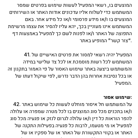
Тоники и Лосьоны
המוצעים בו, רשאי המפעיל לעשות שימוש בפרטים שמסר
Наборы и Сеты
Процедуры
המשתמש כדי לשלוח אליו עדכונים אודות האתר או השירותים
Курсы
המוצעים בו ו/או מידע פרסומי ו/או כל מידע אחר. באם
Как стать партнером
О нас
המשתמש אינו מעוניין בכך, יהא עליו להסיר את עצמו מרשימת
Контакты
התפוצה של האתר ו/או לפנות לשם כך למפעיל באמצעות דף
“צור קשר” המופיע באתר.
41. המפעיל יהיה רשאי למסור את פרטים האישיים של
המשתמש לכל רשות מוסמכת או לכל צד שלישי במידה
והמשתמש ביצעה באתר שימוש האסור על פי האמור בתקנון זה
או בכל נסיבות אחרות בהן הדבר נדרש, לפי שיקול דעתו של
המפעיל.
Оставайтесь на связи!
שימוש אסור:
42. על המשתמש חל איסור מוחלט לעשות כל שימוש באתר
ו/או בתכנים מכל סוג המוצגים בו לכל מטרה שמפרה או עלולה
להפר הוראות כל דין ו/או עלולה לגרום לנזק או פגעיה מכל סוג
למפעיל או מי מטעמו, לרבות כל פגעיה בפעילות התקנה של
Текст сформулирован в женском роде, но адресован как
женщинам, так и мужчинам.
האתר או בקווי התקשורת של האתר או של ספקיו או של
Все права защищены Thuya Israel.
Правила пользования