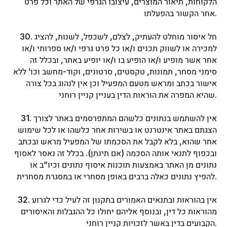
הלקוחות, תיאור המוצרים, עיצובו הגרפי של האתר וכל פרט
אחר הקשור בהפעלתו.
30. חל איסור מוחלט להעתיק, לצלם, לשכפל, לשנות, להציג
למכירה או לשווק תכנים ו/או כל פרט גרפי ו/או ספרותי ו/או
אחר אשר מופיע ו/או הופיע בו ו/או יופיע באתר, ובכלל זה
סימני מסחר, תמונות, טקסטים, סרטונים, וקוד-מחשב וכו’ ללא
אישור בכתב ומראש מטעם המפעיל וכן אין לנהוג בכל צורה
שהיא המפרה את הוראות הדין בעניין קניין רוחני.
31. אין להשתמש בנתונים כלשהם המתפרסמים באתר לצורך
הצגתם באתר אינטרנט או בשירות אחר כלשהו או לכל שימוש
אחר שהוא, בלא לקבל את הסכמתו של המפעיל מראש ובכתב
ובכפוף לתנאי אותה הסכמה (אם תינתן). בכלל זה נאסר לאסוף
נתונים מן האתר באמצעות תוכנות איסוף נתונים וכיו”ב או
להפיץ נתונים כאלה ברבים באופן מסחרי או במסגרת מסחרית.
32. אין בהוראות ובתנאים האמורים בתקנון זה לעיל כדי לגרוע
מהוראות כל דין, ובנוסף אליהם יחולו כל ההגבלות והאיסורים
הקבועים בדין באשר לזכויות קניין רוחני.