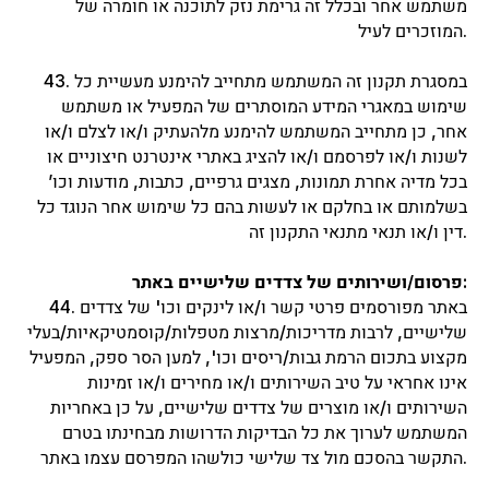
משתמש אחר ובכלל זה גרימת נזק לתוכנה או חומרה של
сайтом
. Сайт разработан
Studio Splav
המוזכרים לעיל.
43. במסגרת תקנון זה המשתמש מתחייב להימנע מעשיית כל
שימוש במאגרי המידע המוסתרים של המפעיל או משתמש
אחר, כן מתחייב המשתמש להימנע מלהעתיק ו/או לצלם ו/או
לשנות ו/או לפרסמם ו/או להציג באתרי אינטרנט חיצוניים או
בכל מדיה אחרת תמונות, מצגים גרפיים, כתבות, מודעות וכו’
בשלמותם או בחלקם או לעשות בהם כל שימוש אחר הנוגד כל
דין ו/או תנאי מתנאי התקנון זה.
פרסום/ושירותים של צדדים שלישיים באתר:
44. באתר מפורסמים פרטי קשר ו/או לינקים וכו' של צדדים
שלישיים, לרבות מדריכות/מרצות מטפלות/קוסמטיקאיות/בעלי
מקצוע בתכום הרמת גבות/ריסים וכו', למען הסר ספק, המפעיל
אינו אחראי על טיב השירותים ו/או מחירים ו/או זמינות
השירותים ו/או מוצרים של צדדים שלישיים, על כן באחריות
המשתמש לערוך את כל הבדיקות הדרושות מבחינתו בטרם
התקשר בהסכם מול צד שלישי כולשהו המפרסם עצמו באתר.