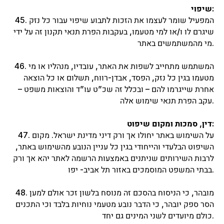
שיפוי:
45. המפעיל שומר לעצמו את הזכות לתבוע שיפוי עבור כל נזק
שיגרם לו ו/או למי מטעמו, בעקבות הפרת תנאי תקנון זה על ידי
מי מהמשתמשים באתר.
46. המשתמש מתחייב לשפות את האתר, עובדיו, מנהליו או מי
מטעמו בגין כל נזק, הפסד, אבדן-רווח, תשלום או כל הוצאה
אחרת שייגרמו להם – ובכלל זה שכ”ט עו”ד והוצאות משפט –
עקב הפרת תנאי שימוש אלה.
דין, סמכות ומקום שיפוט:
47. על השימוש באתר יחולו אך ורק דיני מדינת ישראל. מקום
השיפוט הבלעדי והייחודי בגין כל עניין הנובע מהשימוש באתר,
לרבות השירותים שניתנים באמצעות הרשמה לאתר יהא אך ורק
בבתי המשפט המוסמכים באזור תל אביב- יפו.
48. מובהר, כי הניסוח בהסכם זה מנוסח בלשון זכר אולם למען
הסר ספק יובהר, כי הדבר נובע מטעמי נוחיות בלבד וכי התכנים
כולם מיועדים לשני המינים גם יחד.