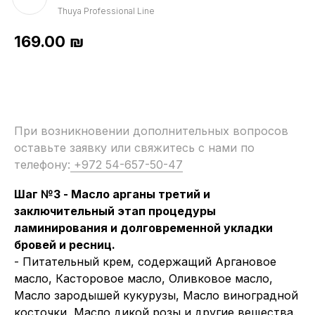
Thuya Professional Line
169.00
₪
При возникновении дополнительных вопросов
оставьте заявку или свяжитесь с нами по
телефону:
+972 54-657-50-47
Шаг №3 - Масло арганы третий и
заключительный этап процедуры
ламинирования и долговременной укладки
бровей
и ресниц
.
- Питательный крем, содержащий Аргановое
масло, Касторовое масло, Оливковое масло,
Масло зародышей кукурузы, Масло виноградной
косточки, Масло дикой розы и другие вещества.