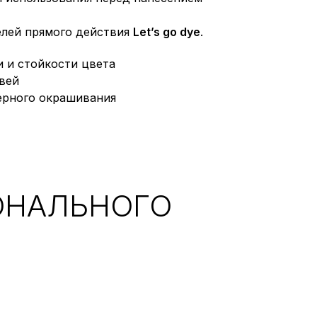
елей прямого действия
Let’s go dye
.
 и стойкости цвета
вей
ерного окрашивания
ОНАЛЬНОГО