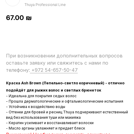
Thuya Professional Line
67.00
₪
При возникновении дополнительных вопросов
оставьте заявку или свяжитесь с нами по
телефону:
+972 54-657-50-47
Краска Ash Brown (Пепельно-светло коричневый) - отлично
подойдёт для рыжих волос и светлых брюнеток
- Идеальна для покрытия седых волос
- Прошла дерматологические и офтальмологические испытания
- Устойчива к воздействию воды
- Оттенки для бровей и ресниц Thuya подчеркивают естественный
вид без использования туши или макияжа
- Кератин усиливает и восстанавливает волоски
- Масло арганы увлажняет и придает блеск