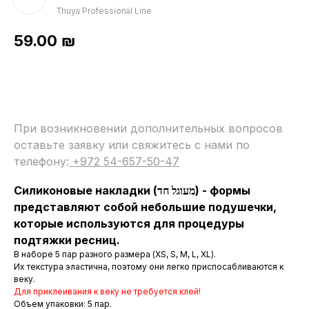
Thuya Professional Line
59.00
₪
При возникновении дополнительных вопросов
оставьте заявку или свяжитесь с нами по
телефону:
+972 54-657-50-47
Силиконовые накладки (מעוגל חד) - формы
представляют собой небольшие подушечки,
которые используются для процедуры
подтяжки ресниц.
В наборе 5 пар разного размера (XS, S, M, L, XL).
Их текстура эластична, поэтому они легко приспосабливаются к
веку.
Для приклеивания к веку не требуется клей!
Объем упаковки: 5 пар.