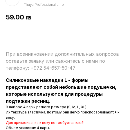
Thuya Professional Line
59.00
₪
При возникновении дополнительных вопросов
оставьте заявку или свяжитесь с нами по
телефону:
+972 54-657-50-47
Силиконовые накладки L - формы
представляют собой небольшие подушечки,
которые используются для процедуры
подтяжки ресниц.
В наборе 4 пары разного размера (S, M, L, XL).
Их текстура эластична, поэтому они легко приспосабливаются к
веку.
Для приклеивания к веку не требуется клей!
Объем упаковки: 4 пары.