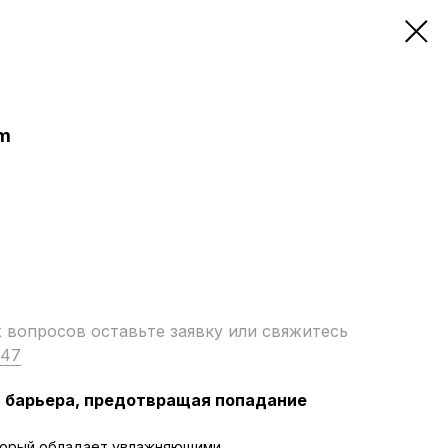
am
вопросов оставьте заявку или свяжитесь
-47
 барьера, предотвращая попадание
оторый обладает увлажняющими,