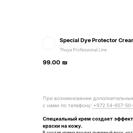
Special Dye Protector Cre
Thuya Professional Line
99.00
₪
При возникновении дополнительных 
с нами по телефону:
+972 54-657-50
Специальный крем создает эффект
краски на кожу.
В состав крема входит пчелиный воск, к