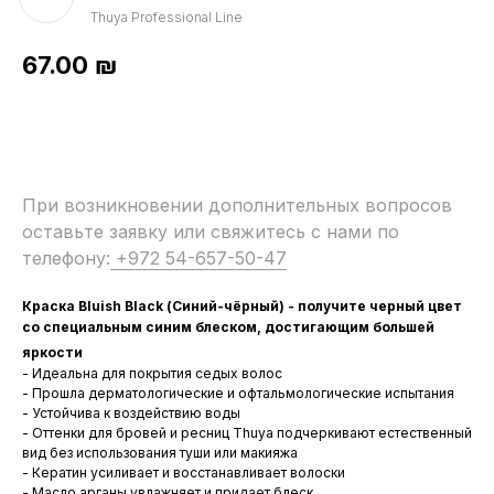
Thuya Professional Line
67.00
₪
При возникновении дополнительных вопросов
оставьте заявку или свяжитесь с нами по
телефону:
+972 54-657-50-47
Краска Bluish Black (Синий-чёрный) - получите черный цвет
со специальным синим блеском, достигающим большей
яркости
- Идеальна для покрытия седых волос
- Прошла дерматологические и офтальмологические испытания
- Устойчива к воздействию воды
- Оттенки для бровей и ресниц Thuya подчеркивают естественный
вид без использования туши или макияжа
- Кератин усиливает и восстанавливает волоски
- Масло арганы увлажняет и придает блеск