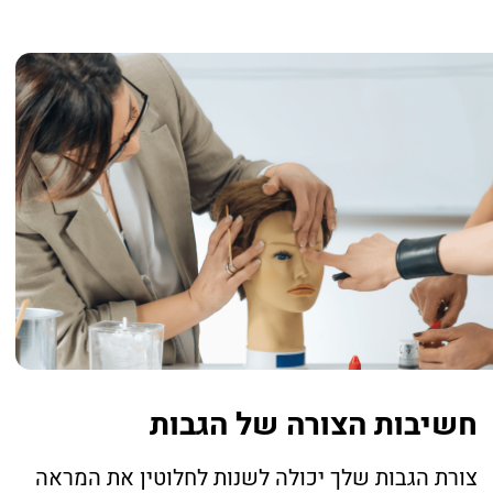
פנים עגול עדיף לעצב גבה מלוכסנת ומורמת
לכיוון הרקות, כדי ליצור מראה ארוך וצר יותר
לפנים
.
א
מבנה פנים מרובע
- אנשים בעלי מבנה פנים
מרובע הם בעלי סנטר מרובע ומצח גבוהה
המזכיר את הצורה המרובעת. לאנשים הללו
נמליץ לעצב גבה משולשת מעט, ולהגביר מעט
את הקימור של הגבה כדי להעניק איזון למראה
הפנים
.
א
מבנה פנים משולש
- אנשים בעלי מבנה פנים
משולש התאפיינו בעיקר בסנטר מחודד וארוך.
על כן נעצב לאנשים כאלה גבה עגולה מעט
כדי לעדן את מראה הסנטר המחודד
.
א
להירשם
THUYA ISRAEL
Professional line