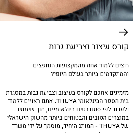
רוצים ללמוד אחת מהמקצועות הנחפצים
סטים וערכות
והמתקדמים ביותר בעולם היופי?
שלח בקשה למומחה
טיפולים
מזמינים אתכם לקורס בעיצוב וצביעת גבות במסגרת
קורסים
על ידי לחיצה על כפתור "שלח בקשה למומחה", אתה
מסכים
למדיניות עיבוד נתונים אישיים
בית הספר הבינלאומי THUYA. אתם ראויים ללמוד
ולעבוד לפי סטנדרטים בינלאומיים, תוך שימוש
הצעות עסקיות
במוצרים הטובים והבטוחים ביותר מהשוק הישראלי
יצירת קשר
של THUYA - המותג היחיד, מוסמך על ידי משרד
הבריאות של מדינת ישראל.
073-374-4225
לפרטים
להירשם
בחר מומחה בקרבתך