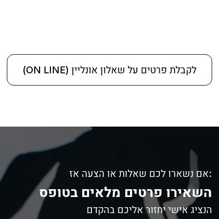
שעווה\חוט ופינצטה, ובכך מעניק לפנים מסגרת
טובה ומורמת יותר. צביעת הגבות היא קריטית גם
היא למראה הפנים בכלל והגבה בפרט. אם הטיפול
מקצועי נוכל לשפר את מראה הפנים ולשדרג את
צורתם, אולם במתן טיפול לא מקצועי, נוכל "להרוס"
ללקוחה את מראה הפנים . הסיכון במתן טיפול
עיצוב גבות לא מקצועי הוא גבוהה מאוד שכן
למרבית האנשים הגבות לא צומחות בקצב מהיר
ומריטת יתר או יצירת קרחות בגבה יכולות לשנות את
מראה הגבות לטווח ארוך במיוחד.
א
הגבה המושלמת
אם תשאלו אותנו הגבה האידיאלית מתחלקת ל 3
חוקים בסיסיים. כמובן שאלה חוקי בסיס והם
משתנים בהתאם לצורת הפנים של המטופל כפי
שהזכרנו בפסקה הקודמת. ובכל זאת, הנה 3 חוקי
הבסיס שלנו.
א
תחילת הגבה
- הגבה צריכה להתחיל בקצה העין
.
הפנימי ולהיות החלק הכי עבה בגבה
נקודת השיא
- החלק הכי מורם בגבה שכן הוא
נקודת השיא של הגבה, צריך להיות כשני שליש
מתחילת הגבה.
א