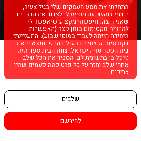
עיצוב הגבות
- בהתאם
:למבנה הפנים
כל בני האדם לא נוצרו שווים ולכן, גם הגבות
שלהם לא נוצרו שוות. צורת הגבות היא לא
נוסחה אחת לכל צורות הפנים. שכן הצורות
השונות של הגבות מתקבלות אחרת על צורות
שונות של הפנים וכתוצאה מכך, לא יתאימו
לכל צורות הפנים. הנה המדריך השלם למציאת
צורת הגבה שמתאימה לך לפי צורת הפנים
שלך.
א
מבנה פנים ארוך
- אנשים בעלי מבנה פנים
ארוך יתאפיינו באלמנטים ארוכים בפנים
שלהם. כלומר, אף מוארך, לסת מוארכת
וסנטר מוארך. לאנשים בעלי מבנה פנים ארוך
מומלץ לעצב גבה בצורה ישרה יותר ובעלת
קימור בזווית כהה יותר כדי להעניק לפנים
מראה פחות מוארך
.
א
מבנה פנים עגול
- אנשים בעלי מבנה פנים
עגול מתאפיינים בלחיים עגלגלות, סנטר מעוגל
ועיניים גדולות ועגולות. לאנשים בעלי מבנה