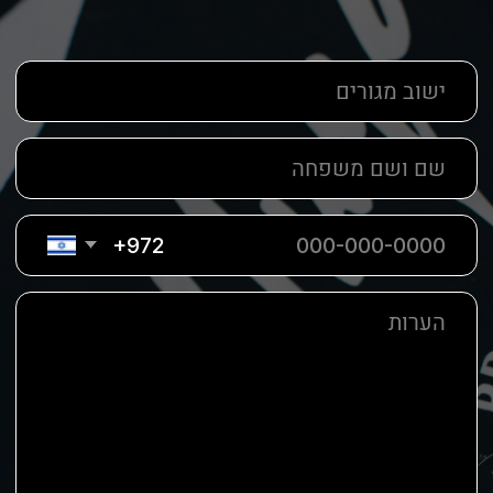
סוף הגבה
- הגבה צריכה להסתיים בקו דמיוני של
קצה האף, קצה העין החיצוני (החלק שקרוב לרקה)
וסוף הגבה. כדי למצוא את סוף הגבה האידיאלי
שלך, קחי עיפרון והניחי אותו בין קצה האף וקצה
העין החיצוני. שם הגבה שלך צריכה להסתיים,
באופן אידיאלי.
א
התחלתי את מסע העסקים שלי בגיל צעיר,
ידעתי שהשקעה תסייע לי לצבור את הדברים
שאני רוצה. חיפשתי מקצוע שיאפשר לי
להרוויח מקסימום בזמן קצר (האפשרות
היחידה הייתה לעבוד בסופי שבוע). התעניינתי
בקורסים מקצועיים בעולם היופי ומצאתי את
בית הספר טויה ישראל. צוות הבית ספר הזה
טיפל בי בתשומת לב, הסביר את הכל שלב
אחרי שלב וחזר על כל פרט כמה פעמים שהיו
צריכים.
א