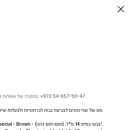
במקרה של שאלות נוספות השאירו פנייה או צרו איתנו קשר בטלפון: ‎+972 54-657-50-47
סט של שני גוונים לצביעת גבות לברונטיות ולבעלות שיער שטני כהה.
1. Eyebrows Special - Brown - צבעי בסיס 14 מ"ל. (חום-חום כהה)'.