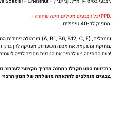
2. Eyebrows Special - Chestnut - צבעי בסיס 14 מ"ל. (ג'ינג'י)'.
- כל הצבעים מכילים חינה שחורה\PPD.
מספיק לכ-40 טיפולים.
פורמולה ייחודית המכילה את קרט
מחזקת ומשקמת את מבנה השערות, מעניקה להן ברק ומראה בריא ומטופח.
בעת הפתיחה יש להסיר את הטבעת מסביב לפיה לשמירה על איכות ותוקף המוצר ומניעת חמצון!
ברכישת הסט תקבלו במתנה מדריך מקצועי לערבוב גוו
צבעים מומלצים להתאמה מושלמת של הגוון הרצוי.