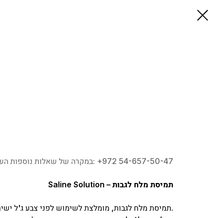
במקרה של שאלות נוספות השאירו פנייה או צרו איתנו קשר בטלפון: ‎+972 54-657-50-47
Saline Solution – תמיסת מלח לגבות
תמיסת מלח לגבות, מומלצת לשימוש לפני צבע ג'ל ישיר.