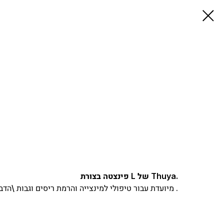
פינצטה בצורת L של Thuya.
מיועדת עבור טיפולי למינצייה והרמת ריסים וגבות \הדבקת ריסים \הלחמת ריסים .