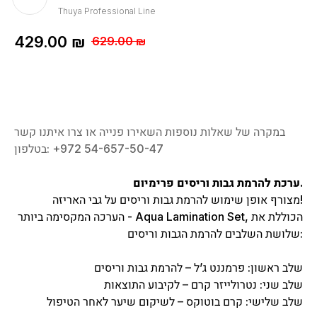
Thuya Professional Line
429.00
₪
629.00
₪
במקרה של שאלות נוספות השאירו פנייה או צרו איתנו קשר
בטלפון: ‎+972 54-657-50-47
ערכת להרמת גבות וריסים פרימיום.
מצורף אופן שימוש להרמת גבות וריסים על גבי האריזה!
, הכוללת את
Aqua Lamination Set
הערכה המקסימה ביותר -
שלושת השלבים להרמת הגבות וריסים:
שלב ראשון: פרמננט ג’ל – להרמת גבות וריסים
שלב שני: נטרולייזר קרם – לקיבוע התוצאות
שלב שלישי: קרם בוטוקס – לשיקום שיער לאחר הטיפול