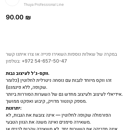
Thuya Professional Line
90.00
₪
במקרה של שאלות נוספות השאירו פנייה או צרו איתנו קשר
בטלפון: ‎+972 54-657-50-47
ווקס-ג'ל לעיצוב גבות.
זהו ווקס מיוחד לגבות עם נוסחה ניטרלית לחלוטין (כלומר
שקופה, ללא פיגמנט).
אידיאלי לעיצוב ולעיצוב מחדש גם של השערות הסוררות ביותר.
מספק קונטור מדויק, קיבוע ואפקט ממושך.
יתרונות:
הפורמולה שקופה לחלוטין — אינה צובעת את הגבות, לא
משאירה סימנים ואינה משנה את הגוון הטבעי.
אינה מדביקה את השערות יחד, לא משאירה עקבות לבנים או