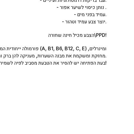
- עבר בדיקות דרמטולוגיות ועיניים.
- נותן כיסוי לשיער אפור .
- עמיד בפני מים.
- יוצר צבע עמיד וטהור.
הצבע מכיל חינה שחורה\PPD!
פורמולה ייחודית המכילה את קרט
מחזקת ומשקמת את מבנה השערות, מעניקה להן ברק ומראה בריא ומטופח.
בעת הפתיחה יש להסיר את הטבעת מסביב לפיה לשמירה על איכות ותוקף המוצר ומניעת חמצון!