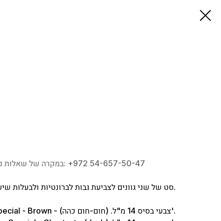
במקרה של שאלות נוספות השאירו פנייה או צרו איתנו קשר בטלפון: ‎+972 54-657-50-47
סט של שני גוונים לצביעת גבות לברונטיות ולבעלות שיער שטני כהה.
1. Eyebrows Special - Brown - צבעי בסיס 14 מ"ל. (חום-חום כהה)'.