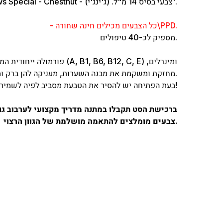
2. Eyebrows Special - Chestnut - צבעי בסיס 14 מ"ל. (ג'ינג'י)'.
- כל הצבעים מכילים חינה שחורה\PPD.
מספיק לכ-40 טיפולים.
פורמולה ייחודית המכילה את קרט
מחזקת ומשקמת את מבנה השערות, מעניקה להן ברק ומראה בריא ומטופח.
בעת הפתיחה יש להסיר את הטבעת מסביב לפיה לשמירה על איכות ותוקף המוצר ומניעת חמצון!
ברכישת הסט תקבלו במתנה מדריך מקצועי לערבוב גוו
צבעים מומלצים להתאמה מושלמת של הגוון הרצוי.