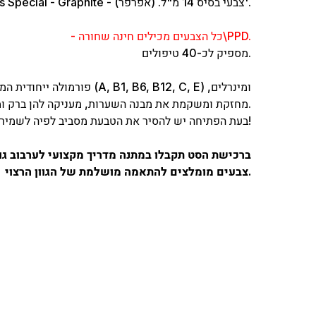
2. Eyebrows Special - Graphite - צבעי בסיס 14 מ"ל. (אפרפר)'.
- כל הצבעים מכילים חינה שחורה\PPD.
מספיק לכ-40 טיפולים.
פורמולה ייחודית המכילה את קרט
מחזקת ומשקמת את מבנה השערות, מעניקה להן ברק ומראה בריא ומטופח.
בעת הפתיחה יש להסיר את הטבעת מסביב לפיה לשמירה על איכות ותוקף המוצר ומניעת חמצון!
ברכישת הסט תקבלו במתנה מדריך מקצועי לערבוב גוו
צבעים מומלצים להתאמה מושלמת של הגוון הרצוי.