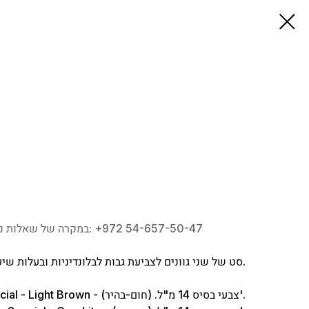
במקרה של שאלות נוספות השאירו פנייה או צרו איתנו קשר בטלפון: ‎+972 54-657-50-47
סט של שני גוונים לצביעת גבות לבלונדיניות ובעלות שיער שטני/חום בהיר.
1. Eyebrows Special - Light Brown - צבעי בסיס 14 מ"ל. (חום-בהיר)'.