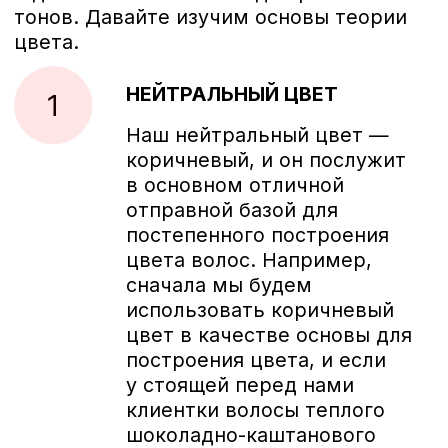
4 ОСНОВНЫХ ЗАКОНА
КОЛОРИСТИКИ:
Необходимо понимать, что разные
цвета обладают разной степенью
насыщенности, и некоторые из них
могут быть более
доминирующими. Так, при
смешивании теплого и холодного
цветов, итоговый оттенок будет
холоднее, так как холодные тона
имеют свойство подавлять
теплые. Соответственно, если
необходимо создать более теплый
оттенок, потребуется добавить
больше теплого цвета
Важным аспектом является и то,
что контрастные тона могут
нейтрализовать отдельные
оттенки. Это особенно полезно при
необходимости нейтрализации
нежелательного оттенка.
Например, чтобы нейтрализовать