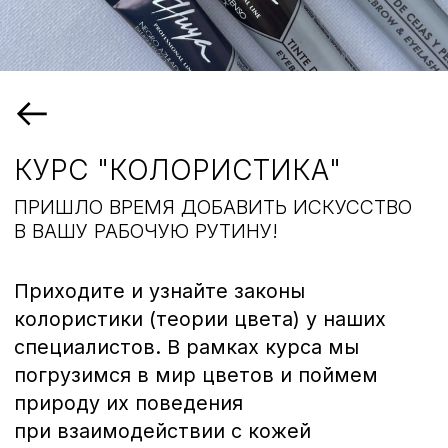
Наборы и Сеты
ПРИШЛО ВРЕМЯ ДОБАВИТЬ ИСКУССТВО
Процедуры
В ВАШУ РАБОЧУЮ РУТИНУ!
Курсы
Отправить заявку специалисту
Как стать партнером
Приходите и узнайте законы
Контакты
колористики (теории цвета) у наших
Нажимая на кнопку «Отправить заявку
специалисту», Вы соглашаетесь с
политикой
073-374-
специалистов. В рамках курса мы
обработки персональных данных
4225
погрузимся в мир цветов и поймем
природу их поведения
при взаимодействии с кожей
Подробнее
Записаться
בחר מומחה בקרבתך
משווק
קורס
טיפול