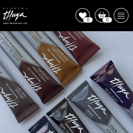
0
0
Курс
Колористика
עברית
Главная
Акции и Новинки
Продукция для
профессионального
использования
+972
Продукция для
домашнего
использования
Колористика
Тоники и Лосьоны
Силиконовые подушечки
и Патчи
Kосметическиe
КУРС "КОЛОРИСТИКА"
инструменты и Кисти