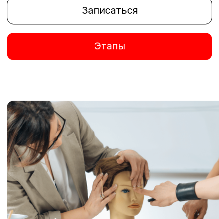
идеальный вариант
к каждому уникальному
цвету волос клиента. Эти
оттенки помогут визуально
“остудить” тон, создавая
гармоничный и изысканный
образ.
К нашим любимым холодным
тонам относятся светло-
розовый, небесно-голубой,
глубокий фиолетовый
и элегантный серый. Эти
цвета особенно хорошо
смотрятся на темных или
седых волосах, придавая
им свежесть и молодость
ТЕПЛЫЙ ЦВЕТ
Теплые тона гармонично
сочетаются с естественным
цветом волос. Такие цвета,
как красный, оранжевый
и жёлтый, помогают нам
достичь максимально