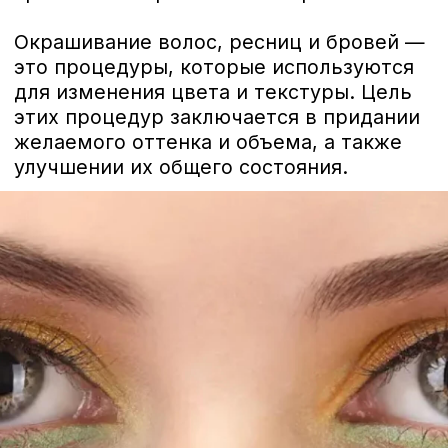
ТЕОРИЯ ЦВЕТА
Теорию цветов мы начнем с трех наших
основных цветов: синего, желтого и
красного. Как мы знаем, ни у кого нет
желтых бровей или синих ресниц, но эти
цвета скрыты в скрытых оттенках наших
волос, волосков бровей и ресниц.
Прекрасным примером этого является
выбор макияжа, поскольку при выборе
макияжа в профессиональном магазине
стараются различить, есть ли у нас
особенно белая кожа, имеющая
красноватые оттенки, или темная кожа
в диапазоне от желтых до оранжевых
тонов. Давайте изучим основы теории
цвета.
НЕЙТРАЛЬНЫЙ ЦВЕТ
Наш нейтральный цвет —
коричневый, и он послужит
в основном отличной
отправной базой для
постепенного построения
цвета волос. Например,