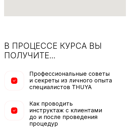
тестирования
КОЛОРИСТИКА
Это наука о цвете, которая используется
в разных областях красоты и здоровья.
Она помогает нам выбирать правильные
оттенки волос, ресниц и бровей для
каждого человека, чтобы создать
красивый и гармоничный образ.
Окрашивание волос, ресниц и бровей —
это процедуры, которые используются
для изменения цвета и текстуры. Цель
этих процедур заключается в придании
желаемого оттенка и объема, а также
улучшении их общего состояния.