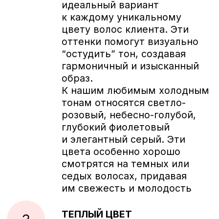
4225
Главная
Акции и Новинки
Продукция для профессионального
использования
Продукция для домашнего использования
Колористика
Силиконовые подушечки и Патчи
Косметические Инструменты и Кисти
Тоники и Лосьоны
Наборы и Сеты
Процедуры
Курсы
Как стать партнером
О нас
Контакты