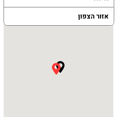
и секреты из личного опыта
специалистов THUYA
Как проводить
инструктаж с клиентами
до и после проведения
процедур
Профессиональные знания
о косметических продуктах
и их функциях
Углубленное изучение
строения и жизненного
цикла разных типов ресниц
Профессиональные навыки
по работе с вашими
будущими клиентами
Приобретение
теоретических
и практических знаний
Узнать подробности (ONLINE)