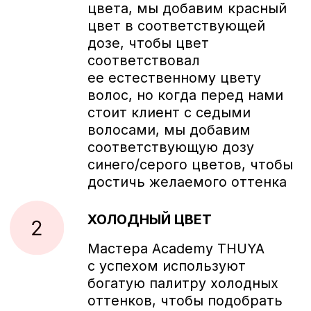
желтый, следует добавить
фиолетовый
Однако, стоит учесть, что один
цвет невозможно полностью
убрать другим. Если нанесен
нежелательный оттенок, его
можно будет убрать, только
дождавшись, когда он смоется,
и затем провести новую обработку
И, наконец, главное правило
колористики: смешивая два
близких цвета, мы усиливаем
основной цвет, который присущ
обоим цветам. Например,
при смешивании светло-
Записаться
коричневого и коричневого, акцент
будет на коричневом цвете
073-374-