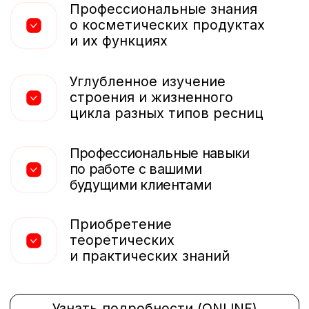
Колористика — это увлекательная наука,
которая изучает взаимодействие цветов
между собой и с кожей. Она помогает
нам понимать природу цветов
и создавать гармоничные сочетания.
Изучение законов колористики является
важным шагом для тех, кто хочет стать
успешным специалистом в области
красоты и здоровья.
«Будучи пионером в области
лифтинга ресниц и бровей
в Израиле и получив образование
за рубежом, у меня не было
сомнений в качестве своей работы.
Однако, за последние годы отрасль
сильно развивалась и появилось
много конкурентных предложений.
Их результаты выглядят более
естественно, чем у меня и чтобы
улучшить свои навыки, я записалась
на курсы колористики в THUYA
Academy. Эти курсы значительно
помогли улучшить качество моей