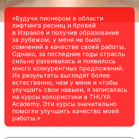
сначала мы будем
использовать коричневый
цвет в качестве основы для
построения цвета, и если
у стоящей перед нами
клиентки волосы теплого
шоколадно-каштанового
цвета, мы добавим красный
цвет в соответствующей
дозе, чтобы цвет
соответствовал
ее естественному цвету
волос, но когда перед нами
стоит клиент с седыми
волосами, мы добавим
соответствующую дозу
синего/серого цветов, чтобы
достичь желаемого оттенка
ХОЛОДНЫЙ ЦВЕТ
Мастера Academy THUYA
с успехом используют
богатую палитру холодных
оттенков, чтобы подобрать