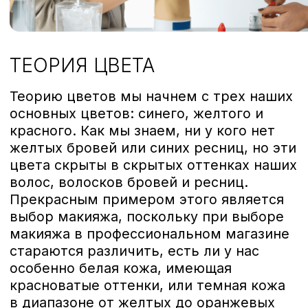
точного попадания в нужный
оттенок. Именно эти тона мы
выбираем в большинстве
случаев, когда речь идет
о светлых или рыжеватых
волосах. Подобный подход
позволяет нам добиваться
идеального результата,
обеспечивая плавный
и естественный переход
между цветами